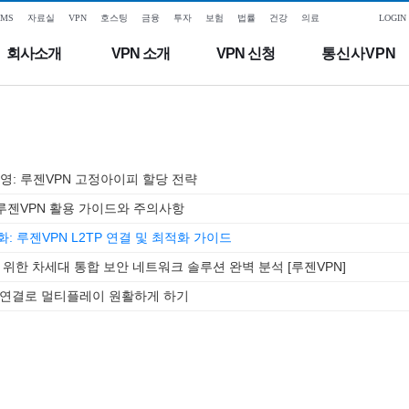
SMS
자료실
VPN
호스팅
금융
투자
보험
법률
건강
의료
LOGIN
회사소개
VPN 소개
VPN 신청
통신사VPN
영: 루젠VPN 고정아이피 할당 전략
 루젠VPN 활용 가이드와 주의사항
 루젠VPN L2TP 연결 및 최적화 가이드
을 위한 차세대 통합 보안 네트워크 솔루션 완벽 분석 [루젠VPN]
 VPN 연결로 멀티플레이 원활하게 하기