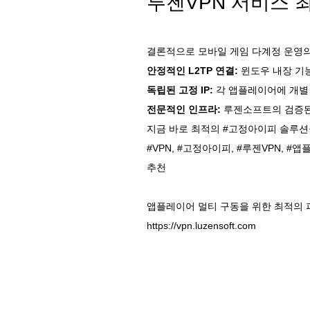
루젠VPN 서비스 
결론적으로 모바일 게임 다계정 운영의
안정적인 L2TP 연결:
윈도우 내장 기
독립된 고정 IP:
각 앱플레이어에 개별 
전문적인 인프라:
루젠소프트의 검증된 
지금 바로 최적의 #고정아이피 솔루션
#VPN, #고정아이피, #루젠VPN, #
추천
앱플레이어 멀티 구동을 위한 최적의 파
https://vpn.luzensoft.com