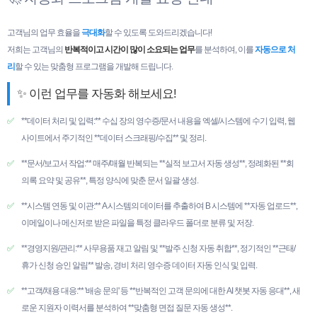
고객님의 업무 효율을
극대화
할 수 있도록 도와드리겠습니다!
저희는 고객님의
반복적이고 시간이 많이 소요되는 업무
를 분석하여, 이를
자동으로 처
리
할 수 있는 맞춤형 프로그램을 개발해 드립니다.
✨ 이런 업무를 자동화 해보세요!
✅
**데이터 처리 및 입력:** 수십 장의 영수증/문서 내용을 엑셀/시스템에 수기 입력, 웹
사이트에서 주기적인 **데이터 스크래핑/수집** 및 정리.
✅
**문서/보고서 작업:** 매주/매월 반복되는 **실적 보고서 자동 생성**, 정례화된 **회
의록 요약 및 공유**, 특정 양식에 맞춘 문서 일괄 생성.
✅
**시스템 연동 및 이관:** A 시스템의 데이터를 추출하여 B 시스템에 **자동 업로드**,
이메일이나 메신저로 받은 파일을 특정 클라우드 폴더로 분류 및 저장.
✅
**경영지원/관리:** 사무용품 재고 알림 및 **발주 신청 자동 취합**, 정기적인 **근태/
휴가 신청 승인 알림** 발송, 경비 처리 영수증 데이터 자동 인식 및 입력.
✅
**고객/채용 대응:** '배송 문의' 등 **반복적인 고객 문의에 대한 AI 챗봇 자동 응대**, 새
로운 지원자 이력서를 분석하여 **맞춤형 면접 질문 자동 생성**.