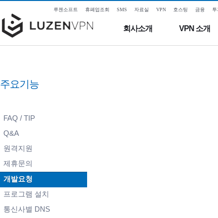
루젠소프트
휴폐업조회
SMS
자료실
VPN
호스팅
금융
투
회사소개
VPN 소개
주요기능
FAQ / TIP
Q&A
원격지원
제휴문의
개발요청
프로그램 설치
통신사별 DNS