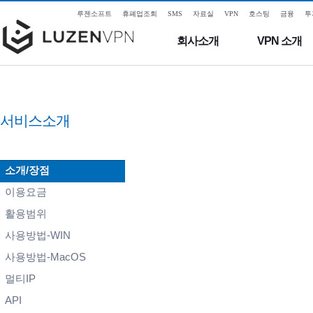
루젠소프트
휴폐업조회
SMS
자료실
VPN
호스팅
금융
투
회사소개
VPN 소개
서비스소개
소개/장점
이용요금
활용범위
사용방법-WIN
사용방법-MacOS
멀티IP
API