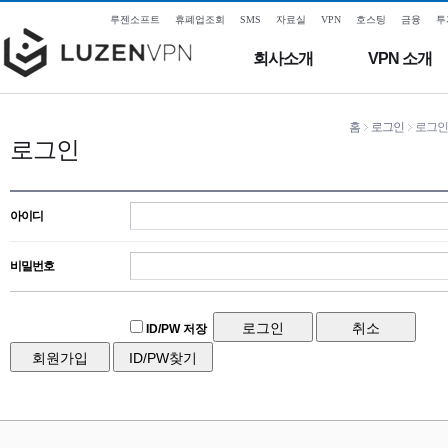
루젠소프트
휴폐업조회
SMS
자료실
VPN
호스팅
금융
투
회사소개
VPN 소개
홈
로그인
로그인
로그인
아이디
비밀번호
ID/PW 저장