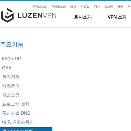
루젠소프트
휴폐업조회
SMS
자료실
VPN
호스팅
금융
투
회사소개
VPN 소개
주요기능
FAQ / TIP
Q&A
원격지원
제휴문의
개발요청
프로그램 설치
통신사별 DNS
내IP, IP주소확인